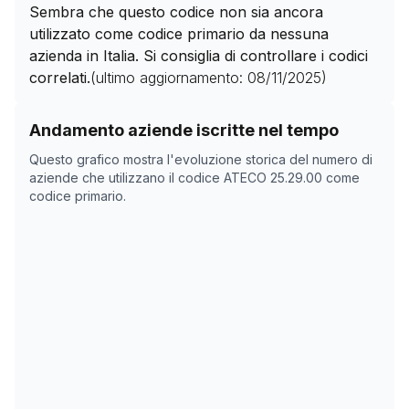
Sembra che questo codice non sia ancora
utilizzato come codice primario da nessuna
azienda in Italia. Si consiglia di controllare i codici
correlati.
(ultimo aggiornamento:
08/11/2025
)
Storico numero di aziende con codice ATECO
25.29.0
Andamento aziende iscritte nel tempo
Data rilevazione
Nume
Questo grafico mostra l'evoluzione storica del numero di
07/04/2025
0
aziende che utilizzano il codice ATECO
25.29.00
come
codice primario.
23/05/2025
0
08/11/2025
0