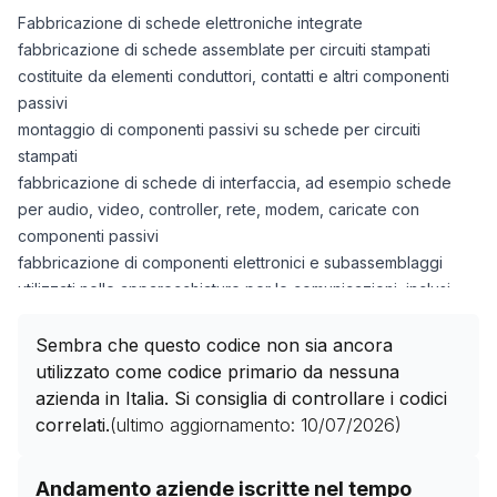
Fabbricazione di schede elettroniche integrate
fabbricazione di schede assemblate per circuiti stampati
costituite da elementi conduttori, contatti e altri componenti
passivi
montaggio di componenti passivi su schede per circuiti
stampati
fabbricazione di schede di interfaccia, ad esempio schede
per audio, video, controller, rete, modem, caricate con
componenti passivi
fabbricazione di componenti elettronici e subassemblaggi
utilizzati nelle apparecchiature per le comunicazioni, inclusi
modem
Sembra che questo codice non sia ancora
utilizzato come codice primario da nessuna
azienda in Italia. Si consiglia di controllare i codici
correlati.
(ultimo aggiornamento:
10/07/2026
)
Storico numero di aziende con codice ATECO
26.12.00
Andamento aziende iscritte nel tempo