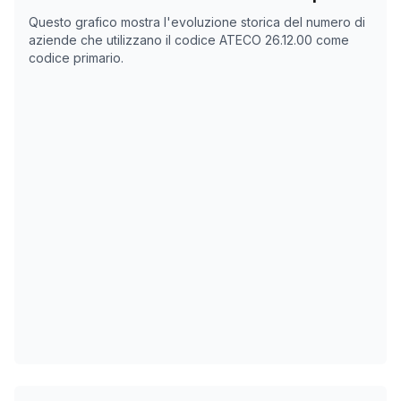
Data rilevazione
Nume
Questo grafico mostra l'evoluzione storica del numero di
04/05/2025
0
aziende che utilizzano il codice ATECO
26.12.00
come
codice primario.
26/10/2025
0
29/11/2025
0
21/01/2026
0
24/02/2026
0
30/03/2026
0
03/05/2026
0
06/06/2026
0
10/07/2026
0