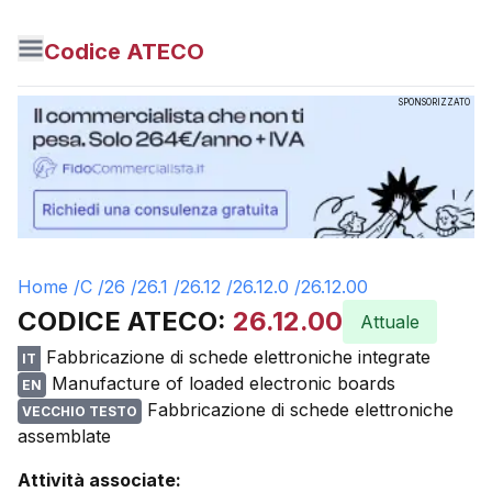
Codice ATECO
SPONSORIZZATO
Home /
C
/
26
/
26.1
/
26.12
/
26.12.0
/
26.12.00
CODICE ATECO:
26.12.00
Attuale
Fabbricazione di schede elettroniche integrate
IT
Manufacture of loaded electronic boards
EN
Fabbricazione di schede elettroniche
VECCHIO TESTO
assemblate
Attività associate: