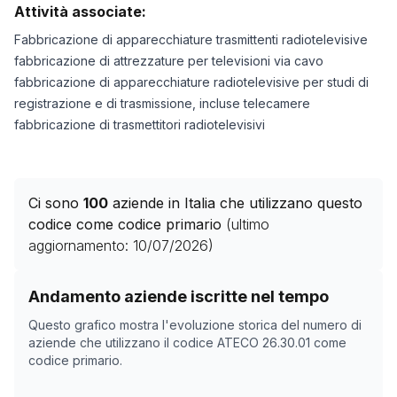
Attività associate:
Fabbricazione di apparecchiature trasmittenti radiotelevisive
fabbricazione di attrezzature per televisioni via cavo
fabbricazione di apparecchiature radiotelevisive per studi di
registrazione e di trasmissione, incluse telecamere
fabbricazione di trasmettitori radiotelevisivi
Ci sono
100
aziende in Italia che utilizzano questo
codice come codice primario
(ultimo
aggiornamento:
10/07/2026
)
Storico numero di aziende con codice ATECO
26.30.01
Andamento aziende iscritte nel tempo
Data rilevazione
Nume
Questo grafico mostra l'evoluzione storica del numero di
04/05/2025
0
aziende che utilizzano il codice ATECO
26.30.01
come
codice primario.
26/10/2025
105
29/11/2025
105