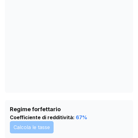
21/01/2026
105
24/02/2026
103
30/03/2026
103
03/05/2026
101
06/06/2026
100
10/07/2026
100
Regime forfettario
Coefficiente di redditività:
67
%
Calcola le tasse