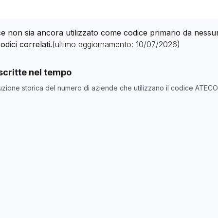
 non sia ancora utilizzato come codice primario da nessuna 
odici correlati.
(ultimo aggiornamento:
10/07/2026
)
nde con codice ATECO
26.52.0
come codice primario
critte nel tempo
one
Numero aziende
uzione storica del numero di aziende che utilizzano il codice ATEC
0
0
0
0
0
0
0
0
0