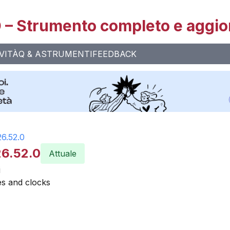
– Strumento completo e aggio
VITÀ
Q & A
STRUMENTI
FEEDBACK
26.52.0
26.52.0
Attuale
i
s and clocks