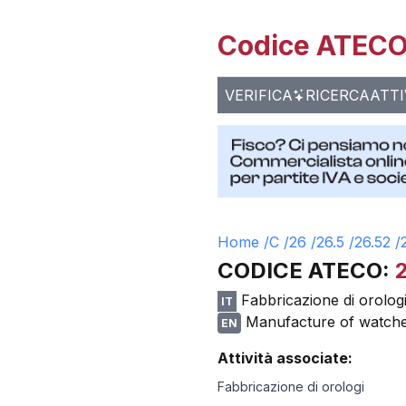
Codice ATECO 
VERIFICA
RICERCA
ATTI
Home /
C
/
26
/
26.5
/
26.52
/
CODICE ATECO:
Fabbricazione di orolog
IT
Manufacture of watche
EN
Attività associate:
Fabbricazione di orologi