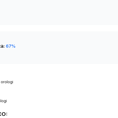
tà:
67
%
 orologi
logi
CO: