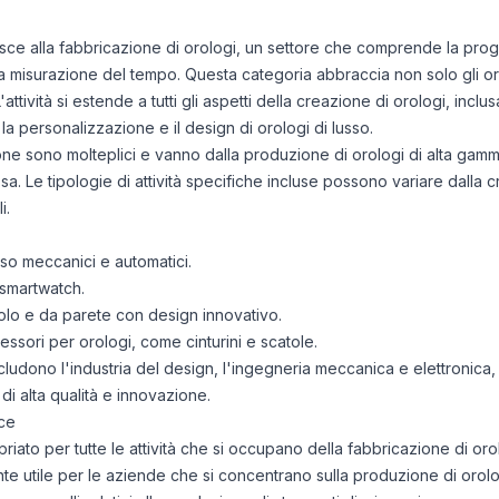
risce alla fabbricazione di orologi, un settore che comprende la pr
la misurazione del tempo. Questa categoria abbraccia non solo gli o
attività si estende a tutti gli aspetti della creazione di orologi, inc
la personalizzazione e il design di orologi di lusso.
azione sono molteplici e vanno dalla produzione di orologi di alta gamm
sa. Le tipologie di attività specifiche incluse possono variare dalla c
i.
so meccanici e automatici.
 smartwatch.
olo e da parete con design innovativo.
sori per orologi, come cinturini e scatole.
ncludono l'industria del design, l'ingegneria meccanica e elettronica, 
di alta qualità e innovazione.
ce
to per tutte le attività che si occupano della fabbricazione di or
te utile per le aziende che si concentrano sulla produzione di orolog