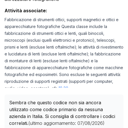
Attività associate:
Fabbricazione di strumenti ottici, supporti magnetici e ottici e
apparecchiature fotografiche Questa classe include la
fabbricazione di strumenti ottici e lenti, quali binocoli,
microscopi (esclusi quelli elettronici e protonici), telescopi,
prismi e lenti (escluse lenti oftalmiche); le attività di rivestimento
e lucidatura di lenti (escluse lenti oftalmiche); la fabbricazione
di montature di lenti (escluse lenti oftalmiche) e la
fabbricazione di apparecchiature fotografiche come macchine
fotografiche ed esposimetri. Sono escluse le seguenti attività:
riproduzione di supporti registrati (supporti per computer,
audio, video, eccetera), cfr.
18.20
fabbricazione di proiettori per computer, cfr.
26.20
fabbricazione di telecamere e videocamere per uso
Sembra che questo codice non sia ancora
professionale, cfr.
26.30
utilizzato come codice primario da nessuna
fabbricazione di videocamere per uso domestico, cfr.
26.40
azienda in Italia. Si consiglia di controllare i codici
fabbricazione di rilevatori di incendio, cfr.
26.51
correlati.
(ultimo aggiornamento:
07/08/2026
)