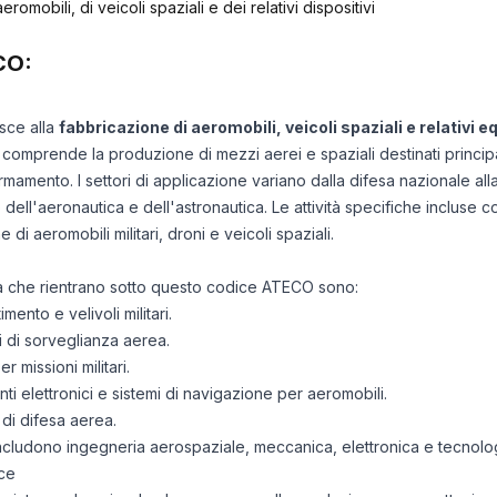
romobili, di veicoli spaziali e dei relativi dispositivi
CO:
isce alla
fabbricazione di aeromobili, veicoli spaziali e relativi
 comprende la produzione di mezzi aerei e spaziali destinati principalme
rmamento. I settori di applicazione variano dalla difesa nazionale all
ell'aeronautica e dell'astronautica. Le attività specifiche incluse
di aeromobili militari, droni e veicoli spaziali.
ità che rientrano sotto questo codice ATECO sono:
ento e velivoli militari.
i di sorveglianza aerea.
r missioni militari.
i elettronici e sistemi di navigazione per aeromobili.
 di difesa aerea.
i includono ingegneria aerospaziale, meccanica, elettronica e tecnolog
ce