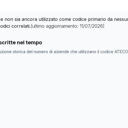
 non sia ancora utilizzato come codice primario da nessuna 
odici correlati.
(ultimo aggiornamento:
11/07/2026
)
nde con codice ATECO
30.32.0
come codice primario
critte nel tempo
one
Numero aziende
uzione storica del numero di aziende che utilizzano il codice ATEC
0
0
0
0
0
0
0
0
0