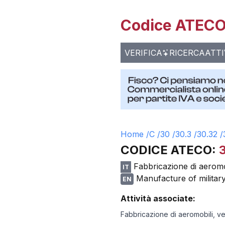
Codice ATECO 
VERIFICA
RICERCA
ATTI
Home /
C
/
30
/
30.3
/
30.32
/
CODICE ATECO:
Fabbricazione di aeromobi
IT
Manufacture of militar
EN
Attività associate:
Fabbricazione di aeromobili, veic