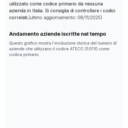
utilizzato come codice primario da nessuna
azienda in Italia. Si consiglia di controllare i codici
correlati.
(ultimo aggiornamento:
08/11/2025
)
Storico numero di aziende con codice ATECO
31.01.10
Andamento aziende iscritte nel tempo
Data rilevazione
Numer
Questo grafico mostra l'evoluzione storica del numero di
11/04/2025
0
aziende che utilizzano il codice ATECO
31.01.10
come
codice primario.
08/11/2025
0