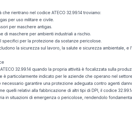
ità che rientrano nel codice ATECO 32.99.14 troviamo:
as per uso militare e civile.
essori per maschere antigas.
 di maschere per ambienti industriali a rischio.
PI specifici per la protezione da sostanze pericolose.
includono la sicurezza sul lavoro, la salute e sicurezza ambientale, e l
ce
e ATECO 32.99.14 quando la propria attività è focalizzata sulla produ
ce è particolarmente indicato per le aziende che operano nel settore 
è necessario garantire una protezione adeguata contro agenti danno
me quelli relativi alla fabbricazione di altri tipi di DPI, il codice 32.99.
toria in situazioni di emergenza o pericolose, rendendolo fondamen