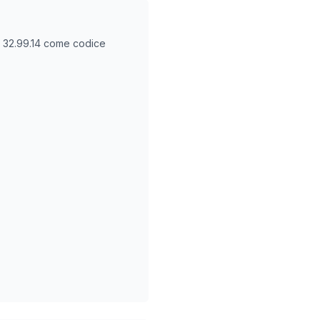
O
32.99.14
come codice