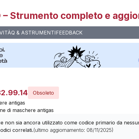
– Strumento completo e aggio
VITÀ
Q & A
STRUMENTI
FEEDBACK
32.99.14
Obsoleto
ere antigas
ne di maschere antigas
 non sia ancora utilizzato come codice primario da nessuna 
odici correlati.
(ultimo aggiornamento:
08/11/2025
)