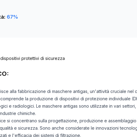
tà:
67
%
ispositivi protettivi di sicurezza
CO:
risce alla fabbricazione di maschere antigas, un'attività cruciale nel
comprende la produzione di dispositivi di protezione individuale (D
ogici e radiologici. Le maschere antigas sono utilizzate in vari settori, in
 industrie chimiche.
odice si concentrano sulla progettazione, produzione e assemblaggio d
qualità e sicurezza. Sono anche considerate le innovazioni tecnolog
ati e l'efficacia dei sistemi di filtrazione.