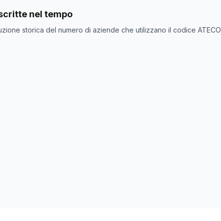
nde con codice ATECO
32.99.14
come codice primario
critte nel tempo
one
Numero aziende
uzione storica del numero di aziende che utilizzano il codice ATEC
2
2
0