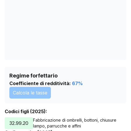
27/05/2026
447
30/06/2026
446
03/08/2026
445
Regime forfettario
Coefficiente di redditività:
67
%
Calcola le tasse
Codici figli (2025):
Fabbricazione di ombrelli, bottoni, chiusure
32.99.20
lampo, parrucche e affini