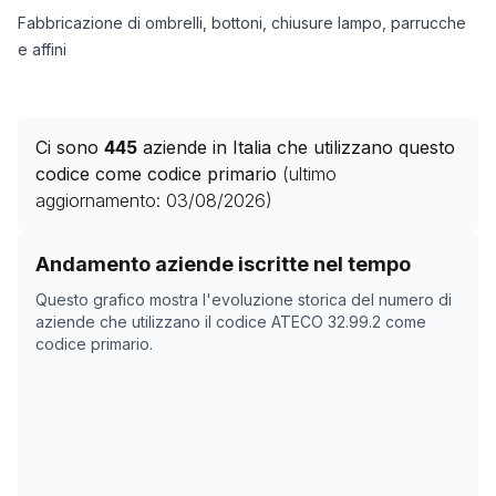
Fabbricazione di ombrelli, bottoni, chiusure lampo, parrucche
e affini
Ci sono
445
aziende in Italia che utilizzano questo
codice come codice primario
(ultimo
aggiornamento:
03/08/2026
)
Storico numero di aziende con codice ATECO
32.99.2
c
Andamento aziende iscritte nel tempo
Data rilevazione
Numer
Questo grafico mostra l'evoluzione storica del numero di
01/05/2025
441
aziende che utilizzano il codice ATECO
32.99.2
come
codice primario.
30/10/2025
438
03/12/2025
435
11/01/2026
434
14/02/2026
459
20/03/2026
447
23/04/2026
451