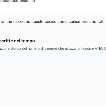
recchiature industriali
alia che utilizzano questo codice come codice primario
(ult
nde con codice ATECO
33.2
come codice primario
critte nel tempo
ne
Numero aziende
uzione storica del numero di aziende che utilizzano il codice ATEC
133
128
127
130
136
129
128
129
129