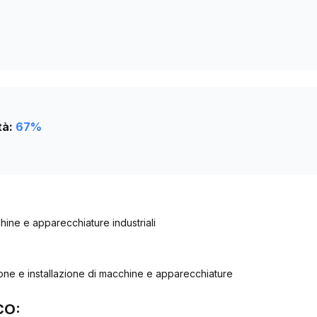
129
tà:
67
%
chine e apparecchiature industriali
ne e installazione di macchine e apparecchiature
CO: