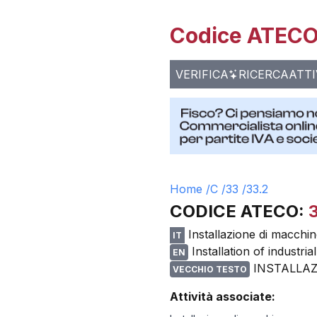
Codice ATECO 
VERIFICA
RICERCA
ATTI
Home /
C
/
33
/
33.2
CODICE ATECO:
Installazione di macchin
IT
Installation of industr
EN
INSTALLAZ
VECCHIO TESTO
Attività associate: