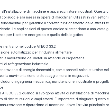
e all'installazione di macchine e apparecchiature industriali. Questa
al collaudo e alla messa in opera di macchinari utilizzati in vari settori 
ondamentali per garantire il corretto funzionamento delle attrezza
aziende. Le applicazioni di questo codice si estendono a una vasta ga
ando per il settore energetico e quello della logistica.
che rientrano nel codice ATECO 33.2:
uzione automatizzati per l'industria alimentare.
 la lavorazione dei metalli in aziende di carpenteria.
mi di refrigerazione industriale.
 generazione di energia rinnovabile, come pannelli solari e turbine eol
er la movimentazione e stoccaggio merci in magazzini.
i includono ingegneria meccanica, manutenzione industriale e progetta
ce
e ATECO 33.2 quando si svolgono attività di installazione di macchinari
 di ristrutturazioni o ampliamenti. È importante distinguere questo c
 manutenzione e riparazione di macchine, dove l'attività principale no