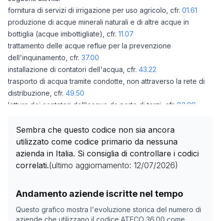
fornitura di servizi di irrigazione per uso agricolo, cfr.
01.61
produzione di acque minerali naturali e di altre acque in
bottiglia (acque imbottigliate), cfr.
11.07
trattamento delle acque reflue per la prevenzione
dell'inquinamento, cfr.
37.00
installazione di contatori dell'acqua, cfr.
43.22
trasporto di acqua tramite condotte, non attraverso la rete di
distribuzione, cfr.
49.50
lettura dei contatori dell'acqua da parte di terzi, cfr.
82.99
Sembra che questo codice non sia ancora
utilizzato come codice primario da nessuna
azienda in Italia. Si consiglia di controllare i codici
correlati.
(ultimo aggiornamento:
12/07/2026
)
Storico numero di aziende con codice ATECO
36.00
co
Andamento aziende iscritte nel tempo
Data rilevazione
Numero
Questo grafico mostra l'evoluzione storica del numero di
25/04/2025
0
aziende che utilizzano il codice ATECO
36.00
come