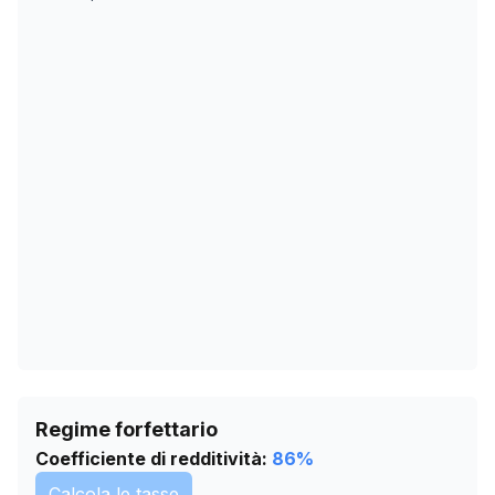
05/12/2025
8509
24/01/2026
8475
27/02/2026
8311
02/04/2026
8211
06/05/2026
8104
09/06/2026
8037
13/07/2026
7979
Regime forfettario
Coefficiente di redditività:
86
%
Calcola le tasse