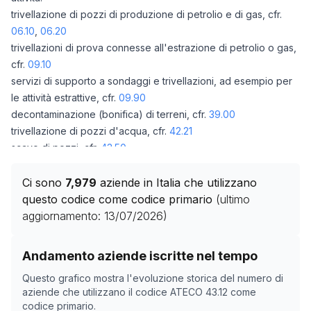
trivellazione di pozzi di produzione di petrolio e di gas, cfr.
06.10
,
06.20
trivellazioni di prova connesse all'estrazione di petrolio o gas,
cfr.
09.10
servizi di supporto a sondaggi e trivellazioni, ad esempio per
le attività estrattive, cfr.
09.90
decontaminazione (bonifica) di terreni, cfr.
39.00
trivellazione di pozzi d'acqua, cfr.
42.21
scavo di pozzi, cfr.
43.50
scavi archeologici, cfr.
72.20
Ci sono
7,979
aziende in Italia che utilizzano
questo codice come codice primario
(ultimo
aggiornamento:
13/07/2026
)
Storico numero di aziende con codice ATECO
43.12
co
Andamento aziende iscritte nel tempo
Data rilevazione
Numero
Questo grafico mostra l'evoluzione storica del numero di
29/04/2025
9282
aziende che utilizzano il codice ATECO
43.12
come
codice primario.
01/11/2025
8679