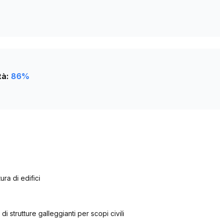
tà:
86
%
ra di edifici
di strutture galleggianti per scopi civili