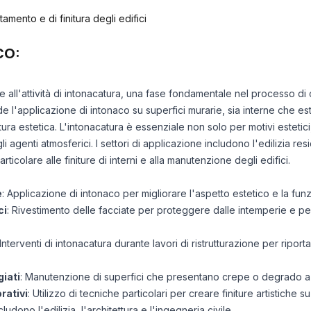
tamento e di finitura degli edifici
CO:
ce all'attività di intonacatura, una fase fondamentale nel processo di 
de l'applicazione di intonaco su superfici murarie, sia interne che es
tura estetica. L'intonacatura è essenziale non solo per motivi esteti
gli agenti atmosferici. I settori di applicazione includono l'edilizia r
rticolare alle finiture di interni e alla manutenzione degli edifici.
e
: Applicazione di intonaco per migliorare l'aspetto estetico e la funz
ci
: Rivestimento delle facciate per proteggere dalle intemperie e pe
 Interventi di intonacatura durante lavori di ristrutturazione per riport
giati
: Manutenzione di superfici che presentano crepe o degrado a c
rativi
: Utilizzo di tecniche particolari per creare finiture artistiche 
cludono l'edilizia, l'architettura e l'ingegneria civile.