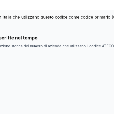
n Italia che utilizzano questo codice come codice primario
(
nde con codice ATECO
43.31
come codice primario
critte nel tempo
ne
Numero aziende
uzione storica del numero di aziende che utilizzano il codice ATEC
12.280
11.761
11.548
11.238
11.767
11.204
11.074
11.004
10.932
10.878