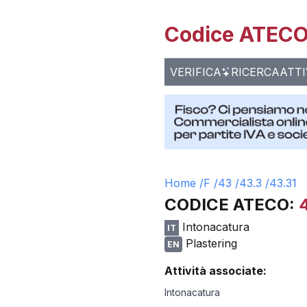
Codice ATECO 
VERIFICA
RICERCA
ATTI
Home /
F
/
43
/
43.3
/
43.31
CODICE ATECO:
Intonacatura
IT
Plastering
EN
Attività associate:
Intonacatura