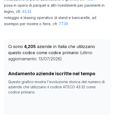
posa in opera di parquet e altri rivestimenti per pavimenti in
legno, cfr.
43.33
noleggio e leasing operativo di stand e bancarelle, ad
esempio per mostre o fiere, cfr.
77.39
Ci sono
4,205
aziende in Italia che utilizzano
questo codice come codice primario
(ultimo
aggiornamento:
13/07/2026
)
Storico numero di aziende con codice ATECO
43.32
co
Andamento aziende iscritte nel tempo
Data rilevazione
Numero
Questo grafico mostra l'evoluzione storica del numero di
29/04/2025
4911
aziende che utilizzano il codice ATECO
43.32
come
codice primario.
01/11/2025
4706
05/12/2025
4600
24/01/2026
4576
27/02/2026
4373