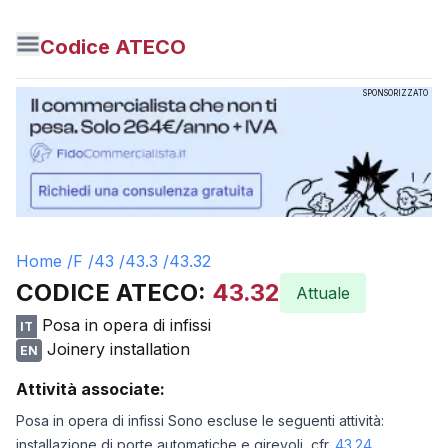
Codice ATECO
SPONSORIZZATO
Home /
F
/
43
/
43.3
/
43.32
CODICE ATECO:
43.32
Attuale
Posa in opera di infissi
IT
Joinery installation
EN
Attività associate:
Posa in opera di infissi Sono escluse le seguenti attività:
installazione di porte automatiche e girevoli, cfr.
43.24