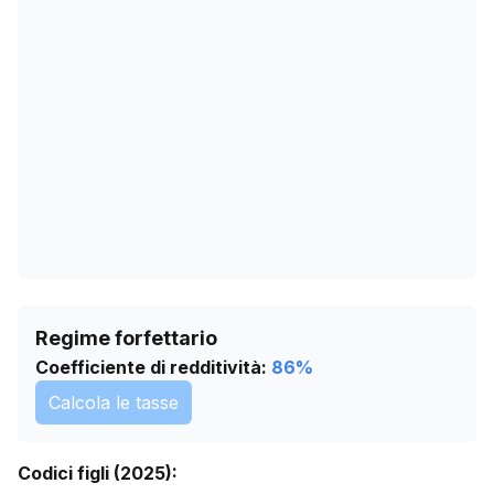
02/04/2026
4325
06/05/2026
4276
09/06/2026
4240
13/07/2026
4205
Regime forfettario
Coefficiente di redditività:
86
%
Calcola le tasse
Codici figli (2025):