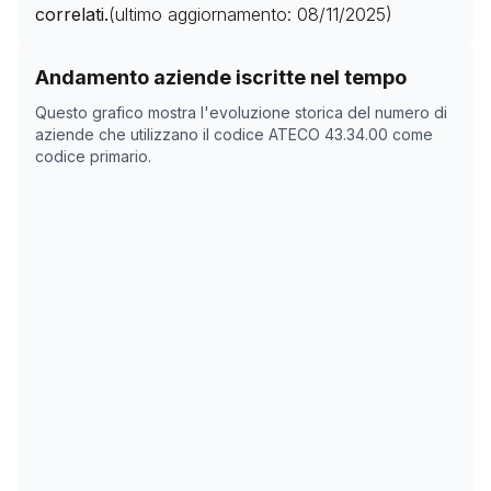
correlati.
(ultimo aggiornamento:
08/11/2025
)
Storico numero di aziende con codice ATECO
43.34.0
Andamento aziende iscritte nel tempo
Data rilevazione
Nume
Questo grafico mostra l'evoluzione storica del numero di
06/04/2025
0
aziende che utilizzano il codice ATECO
43.34.00
come
codice primario.
22/05/2025
0
08/11/2025
0