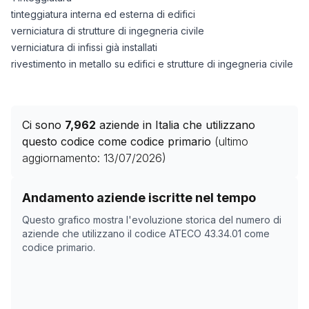
tinteggiatura interna ed esterna di edifici
verniciatura di strutture di ingegneria civile
verniciatura di infissi già installati
rivestimento in metallo su edifici e strutture di ingegneria civile
Ci sono
7,962
aziende in Italia che utilizzano
questo codice come codice primario
(ultimo
aggiornamento:
13/07/2026
)
Storico numero di aziende con codice ATECO
43.34.01
Andamento aziende iscritte nel tempo
Data rilevazione
Nume
Questo grafico mostra l'evoluzione storica del numero di
29/04/2025
0
aziende che utilizzano il codice ATECO
43.34.01
come
codice primario.
01/11/2025
2998
05/12/2025
4003
24/01/2026
5587
27/02/2026
6126