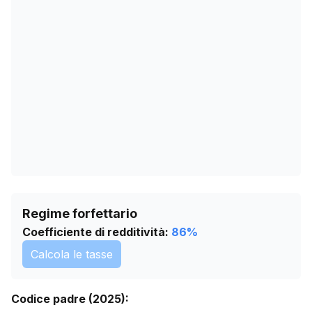
02/04/2026
6596
06/05/2026
7244
09/06/2026
7585
13/07/2026
7962
Regime forfettario
Coefficiente di redditività:
86
%
Calcola le tasse
Codice padre (2025):