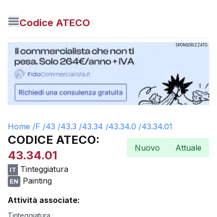
Codice ATECO
SPONSORIZZATO
Home /
F
/
43
/
43.3
/
43.34
/
43.34.0
/
43.34.01
CODICE ATECO:
Nuovo
Attuale
43.34.01
Tinteggiatura
IT
Painting
EN
Attività associate:
Tinteggiatura