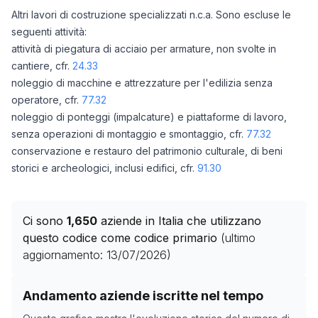
Altri lavori di costruzione specializzati n.c.a. Sono escluse le
seguenti attività:
attività di piegatura di acciaio per armature, non svolte in
cantiere, cfr.
24.33
noleggio di macchine e attrezzature per l'edilizia senza
operatore, cfr.
77.32
noleggio di ponteggi (impalcature) e piattaforme di lavoro,
senza operazioni di montaggio e smontaggio, cfr.
77.32
conservazione e restauro del patrimonio culturale, di beni
storici e archeologici, inclusi edifici, cfr.
91.30
Ci sono
1,650
aziende in Italia che utilizzano
questo codice come codice primario
(ultimo
aggiornamento:
13/07/2026
)
Storico numero di aziende con codice ATECO
43.99
co
Andamento aziende iscritte nel tempo
Data rilevazione
Numero