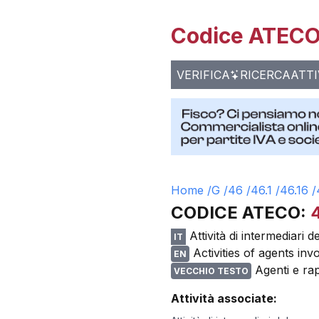
Codice ATECO 
VERIFICA
RICERCA
ATTI
Home /
G
/
46
/
46.1
/
46.16
/
CODICE ATECO:
Attività di intermediari d
IT
Activities of agents in
EN
Agenti e rap
VECCHIO TESTO
Attività associate: