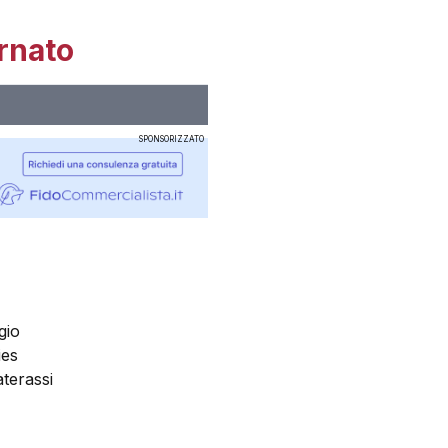
rnato
SPONSORIZZATO
gio
ies
aterassi