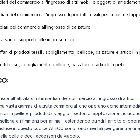
ediari del commercio all'ingrosso di altri mobili e oggetti di arredame
ediari del commercio all'ingrosso di prodotti tessili per la casa e tappe
mediari del commercio all'ingrosso di calzature
rvizi vari di supporto alle imprese n.c.a.
fari di prodotti tessili, abbigliamento, pellicce, calzature e articoli in
tti tessili, abbigliamento, pellicce, calzature e articoli in pelle
CO:
sce all'attività di intermediari del commercio all'ingrosso di articoli i
 vasta gamma di attività commerciali che operano come intermediari 
rticoli in pelle e prodotti da viaggio. I settori di applicazione includo
selleria e i finimenti per animali, estendendo quindi l'ambito di opera
 incluse in questo codice ATECO sono fondamentali per garantire una r
ella pelle e degli accessori da viaggio.