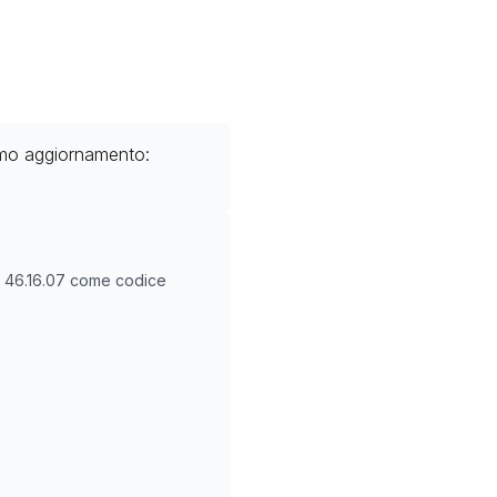
imo aggiornamento:
O
46.16.07
come codice