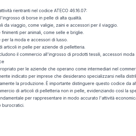
ttività rientranti nel codice ATECO 46.16.07:
'ingrosso di borse in pelle di alta qualità.
li da viaggio, come valigie, zaini e accessori per il viaggio.
e finimenti per animali, come selle e briglie.
le per la moda e accessori di lusso.
 articoli in pelle per aziende di pelletteria.
ncludono il commercio all'ingrosso di prodotti tessili, accessori moda e 
ce
opriato per le aziende che operano come intermediari nel commercio 
mente indicato per imprese che desiderano specializzarsi nella distri
tamente la produzione. È importante distinguere questo codice da altri
mercio di articoli di pelletteria non in pelle, evidenziando così la spec
fondamentale per rappresentare in modo accurato l'attività economica 
 burocratici.