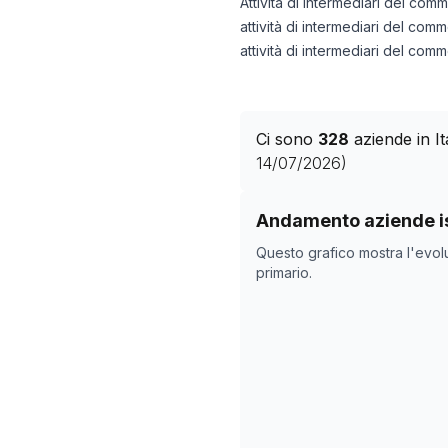
Attività di intermediari del comme
attività di intermediari del comm
attività di intermediari del comm
Ci sono
328
aziende in I
14/07/2026
)
Storico numero di azie
Andamento aziende is
Data rilevazi
Questo grafico mostra l'evol
28/04/2025
primario.
02/11/2025
06/12/2025
25/01/2026
28/02/2026
03/04/2026
07/05/2026