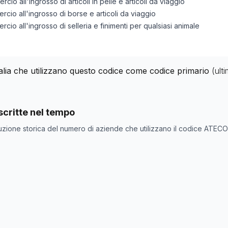
rcio all'ingrosso di articoli in pelle e articoli da viaggio
ercio all'ingrosso di borse e articoli da viaggio
ercio all'ingrosso di selleria e finimenti per qualsiasi animale
talia che utilizzano questo codice come codice primario
(ult
nde con codice ATECO
46.16.07
come codice primario
critte nel tempo
one
Numero aziende
uzione storica del numero di aziende che utilizzano il codice ATEC
543
324
317
332
328
329
333