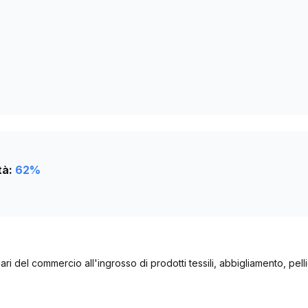
330
328
tà:
62
%
iari del commercio all'ingrosso di prodotti tessili, abbigliamento, pelli