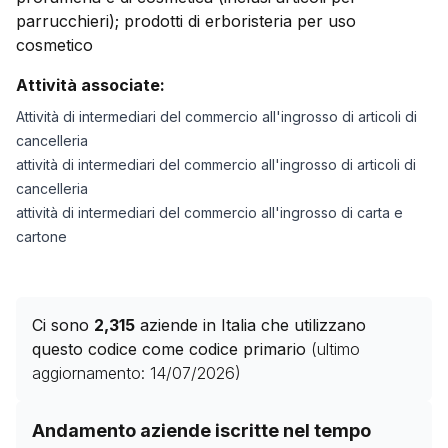
parrucchieri); prodotti di erboristeria per uso
cosmetico
Attività associate:
Attività di intermediari del commercio all'ingrosso di articoli di
cancelleria
attività di intermediari del commercio all'ingrosso di articoli di
cancelleria
attività di intermediari del commercio all'ingrosso di carta e
cartone
Ci sono
2,315
aziende in Italia che utilizzano
questo codice come codice primario
(ultimo
aggiornamento:
14/07/2026
)
Storico numero di aziende con codice ATECO
46.18.33
Andamento aziende iscritte nel tempo