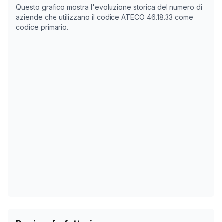
Data rilevazione
Nume
Questo grafico mostra l'evoluzione storica del numero di
28/04/2025
4180
aziende che utilizzano il codice ATECO
46.18.33
come
codice primario.
02/11/2025
2204
06/12/2025
2215
25/01/2026
2330
28/02/2026
2302
03/04/2026
2297
07/05/2026
2305
10/06/2026
2306
14/07/2026
2315