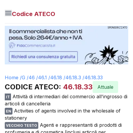
Codice ATECO
SPONSORIZZATO
Home /
G
/
46
/
46.1
/
46.18
/
46.18.3
/
46.18.33
CODICE ATECO:
46.18.33
Attuale
Attività di intermediari del commercio all'ingrosso di
IT
articoli di cancelleria
Activities of agents involved in the wholesale of
EN
stationery
Agenti e rappresentanti di prodotti di
VECCHIO TESTO
profumeria e di cosmetica (inclusi articoli per