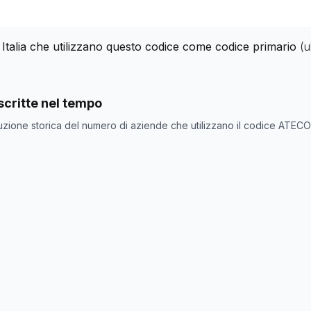
 Italia che utilizzano questo codice come codice primario
(u
nde con codice ATECO
46.22
come codice primario
critte nel tempo
ne
Numero aziende
uzione storica del numero di aziende che utilizzano il codice ATEC
2049
2040
2044
2167
2079
2073
2074
2066
2067