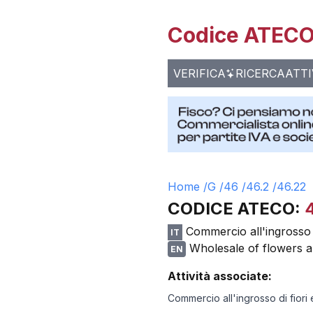
Codice ATECO 
VERIFICA
RICERCA
ATTI
Home /
G
/
46
/
46.2
/
46.22
CODICE ATECO:
Commercio all'ingrosso d
IT
Wholesale of flowers a
EN
Attività associate:
Commercio all'ingrosso di fiori 