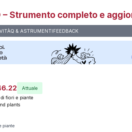
– Strumento completo e aggio
VITÀ
Q & A
STRUMENTI
FEEDBACK
46.22
Attuale
i fiori e piante
nd plants
e piante