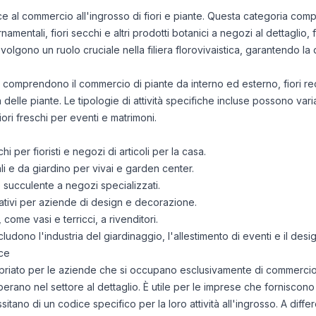
ce al commercio all'ingrosso di fiori e piante. Questa categoria compr
rnamentali, fiori secchi e altri prodotti botanici a negozi al dettaglio, f
volgono un ruolo cruciale nella filiera florovivaistica, garantendo la d
ne comprendono il commercio di piante da interno ed esterno, fiori reci
 delle piante. Le tipologie di attività specifiche incluse possono varia
 fiori freschi per eventi e matrimoni.
chi per fioristi e negozi di articoli per la casa.
 e da giardino per vivai e garden center.
 succulente a negozi specializzati.
rativi per aziende di design e decorazione.
come vasi e terricci, a rivenditori.
ncludono l'industria del giardinaggio, l'allestimento di eventi e il desig
ce
ato per le aziende che si occupano esclusivamente di commercio all
erano nel settore al dettaglio. È utile per le imprese che forniscono
itano di un codice specifico per la loro attività all'ingrosso. A diffe