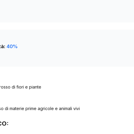
tà:
40
%
osso di fiori e piante
o di materie prime agricole e animali vivi
CO: