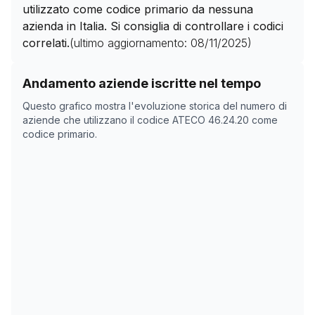
utilizzato come codice primario da nessuna
azienda in Italia. Si consiglia di controllare i codici
correlati.
(ultimo aggiornamento:
08/11/2025
)
Storico numero di aziende con codice ATECO
46.24.2
Andamento aziende iscritte nel tempo
Data rilevazione
Nume
Questo grafico mostra l'evoluzione storica del numero di
05/04/2025
0
aziende che utilizzano il codice ATECO
46.24.20
come
codice primario.
21/05/2025
0
08/11/2025
0