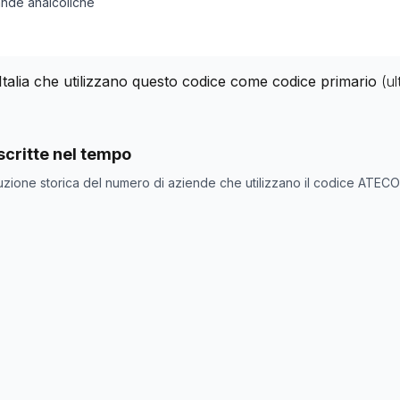
ande analcoliche
Italia che utilizzano questo codice come codice primario
(u
nde con codice ATECO
46.34.2
come codice primario
critte nel tempo
one
Numero aziende
uzione storica del numero di aziende che utilizzano il codice ATEC
1486
1498
1509
1505
1575
1553
1551
1555
1547