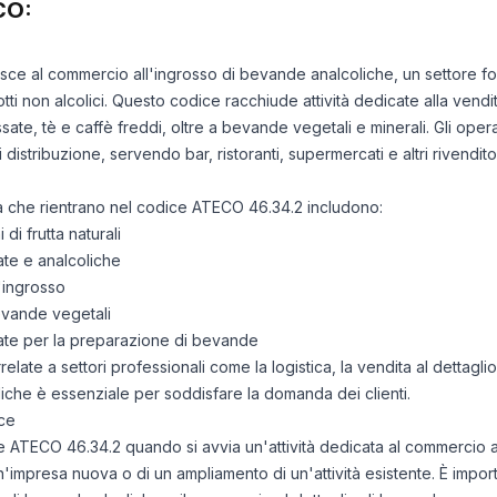
CO:
erisce al commercio all'ingrosso di bevande analcoliche, un settore
dotti non alcolici. Questo codice racchiude attività dedicate alla vend
ssate, tè e caffè freddi, oltre a bevande vegetali e minerali. Gli ope
 distribuzione, servendo bar, ristoranti, supermercati e altri rivenditor
ità che rientrano nel codice ATECO 46.34.2 includono:
 di frutta naturali
te e analcoliche
l'ingrosso
evande vegetali
rate per la preparazione di bevande
late a settori professionali come la logistica, la vendita al dettaglio
liche è essenziale per soddisfare la domanda dei clienti.
ce
ice ATECO 46.34.2 quando si avvia un'attività dedicata al commercio 
i un'impresa nuova o di un ampliamento di un'attività esistente. È imp