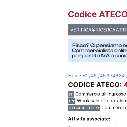
Codice ATECO 
VERIFICA
RICERCA
ATTI
Home /
G
/
46
/
46.3
/
46.34
CODICE ATECO:
Commercio all'ingrosso
IT
Wholesale of non-alco
EN
Commercio a
VECCHIO TESTO
Attività associate: