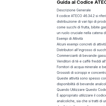
Guida al Codice ATE
Descrizione Generale
Il codice ATECO 46.34.2 si rif
distribuzione di vari tipi di pro
come succhi di frutta, bibite ga
un ruolo cruciale nella catena di
Esempi di Attività
Alcuni esempi concreti di attiv
Distributori all'ingrosso di succhi
Commercianti di bevande gassa
Venditori di tè e caffè freddi al
Fornitori di acqua minerale e b
Grossisti di sciroppi e concent
Queste attività sono spesso corre
disponibilità di bevande analco
Quando Utilizzare Questo Codi
È appropriato utilizzare il cod
analcoliche, sia che si tratti d