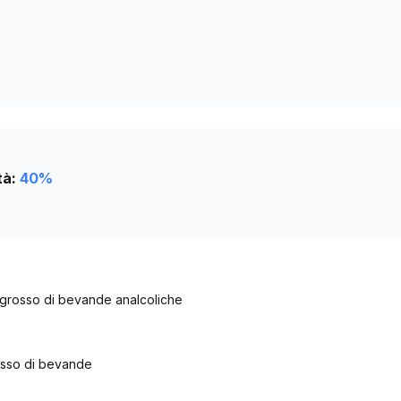
1546
tà:
40
%
ngrosso di bevande analcoliche
osso di bevande