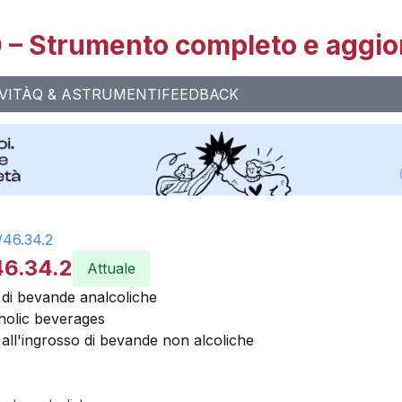
– Strumento completo e aggio
VITÀ
Q & A
STRUMENTI
FEEDBACK
/
46.34.2
46.34.2
Attuale
 di bevande analcoliche
holic beverages
ll'ingrosso di bevande non alcoliche