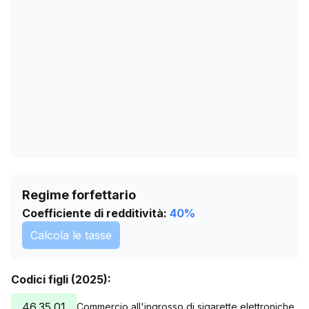
07/05/2026
0
10/06/2026
0
14/07/2026
0
Regime forfettario
Coefficiente di redditività:
40
%
Calcola le tasse
Codici figli (2025):
46.35.01
Commercio all'ingrosso di sigarette elettroniche