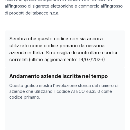
all'ingrosso di sigarette elettroniche e commercio all'ingrosso
di prodotti del tabacco n.c.a.
Sembra che questo codice non sia ancora
utilizzato come codice primario da nessuna
azienda in Italia. Si consiglia di controllare i codici
correlati.
(ultimo aggiornamento:
14/07/2026
)
Storico numero di aziende con codice ATECO
46.35.0
Andamento aziende iscritte nel tempo
Data rilevazione
Numer
Questo grafico mostra l'evoluzione storica del numero di
27/04/2025
0
aziende che utilizzano il codice ATECO
46.35.0
come
codice primario.
03/11/2025
0
07/12/2025
0
25/01/2026
0
28/02/2026
0
03/04/2026
0