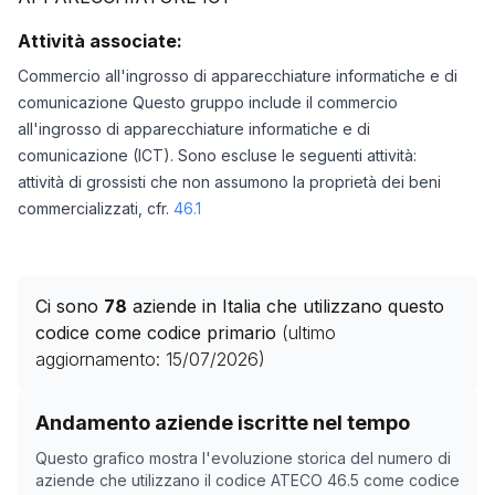
Attività associate:
Commercio all'ingrosso di apparecchiature informatiche e di
comunicazione Questo gruppo include il commercio
all'ingrosso di apparecchiature informatiche e di
comunicazione (ICT). Sono escluse le seguenti attività:
attività di grossisti che non assumono la proprietà dei beni
commercializzati, cfr.
46.1
Ci sono
78
aziende in Italia che utilizzano questo
codice come codice primario
(ultimo
aggiornamento:
15/07/2026
)
Storico numero di aziende con codice ATECO
46.5
com
Andamento aziende iscritte nel tempo
Data rilevazione
Numero 
Questo grafico mostra l'evoluzione storica del numero di
09/04/2025
53
aziende che utilizzano il codice ATECO
46.5
come codice