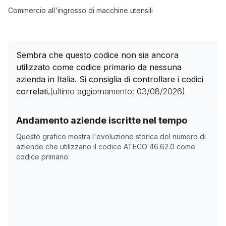
Commercio all'ingrosso di macchine utensili
Sembra che questo codice non sia ancora
utilizzato come codice primario da nessuna
azienda in Italia. Si consiglia di controllare i codici
correlati.
(ultimo aggiornamento:
03/08/2026
)
Storico numero di aziende con codice ATECO
46.62.0
Andamento aziende iscritte nel tempo
Data rilevazione
Numer
Questo grafico mostra l'evoluzione storica del numero di
27/04/2025
0
aziende che utilizzano il codice ATECO
46.62.0
come
codice primario.
04/11/2025
0
08/12/2025
0
11/01/2026
0
14/02/2026
0
20/03/2026
0
23/04/2026
0