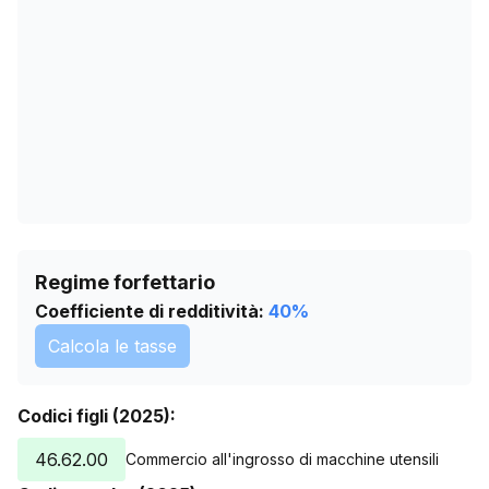
27/05/2026
0
30/06/2026
0
03/08/2026
0
Regime forfettario
Coefficiente di redditività:
40
%
Calcola le tasse
Codici figli (2025):
46.62.00
Commercio all'ingrosso di macchine utensili