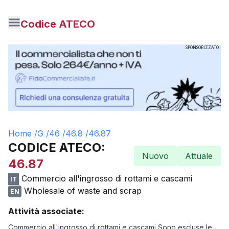
Codice ATECO
SPONSORIZZATO
Home /
G
/
46
/
46.8
/
46.87
CODICE ATECO:
Nuovo
Attuale
46.87
Commercio all'ingrosso di rottami e cascami
IT
Wholesale of waste and scrap
EN
Attività associate:
Commercio all'ingrosso di rottami e cascami Sono escluse le