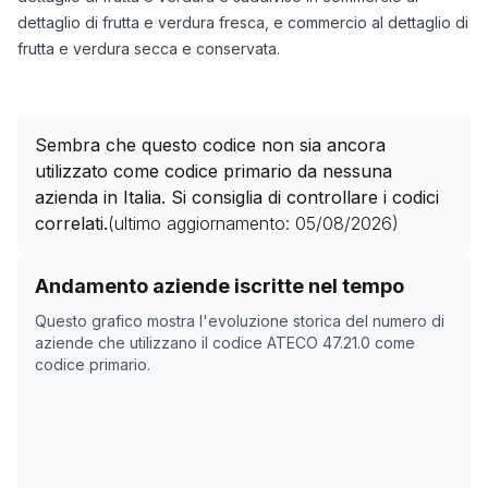
dettaglio di frutta e verdura fresca, e commercio al dettaglio di
frutta e verdura secca e conservata.
Sembra che questo codice non sia ancora
utilizzato come codice primario da nessuna
azienda in Italia. Si consiglia di controllare i codici
correlati.
(ultimo aggiornamento:
05/08/2026
)
Storico numero di aziende con codice ATECO
47.21.0
c
Andamento aziende iscritte nel tempo
Data rilevazione
Numer
Questo grafico mostra l'evoluzione storica del numero di
26/04/2025
0
aziende che utilizzano il codice ATECO
47.21.0
come
codice primario.
06/11/2025
0
10/12/2025
0
13/01/2026
0
16/02/2026
0
22/03/2026
0