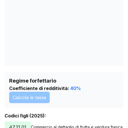
25/04/2026
0
29/05/2026
0
02/07/2026
0
05/08/2026
0
Regime forfettario
Coefficiente di redditività:
40
%
Calcola le tasse
Codici figli (2025):
47.21.01
Commercio al dettaglio di frutta e verdura fresca