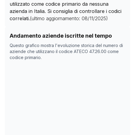
utilizzato come codice primario da nessuna
azienda in Italia. Si consiglia di controllare i codici
correlati.
(ultimo aggiornamento:
08/11/2025
)
Storico numero di aziende con codice ATECO
47.26.0
Andamento aziende iscritte nel tempo
Data rilevazione
Nume
Questo grafico mostra l'evoluzione storica del numero di
04/04/2025
0
aziende che utilizzano il codice ATECO
47.26.00
come
codice primario.
19/05/2025
0
08/11/2025
0