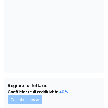
16/01/2026
356
19/02/2026
384
25/03/2026
405
28/04/2026
424
01/06/2026
435
05/07/2026
462
Regime forfettario
Coefficiente di redditività:
40
%
Calcola le tasse