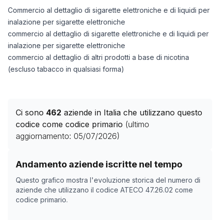
Commercio al dettaglio di sigarette elettroniche e di liquidi per
inalazione per sigarette elettroniche
commercio al dettaglio di sigarette elettroniche e di liquidi per
inalazione per sigarette elettroniche
commercio al dettaglio di altri prodotti a base di nicotina
(escluso tabacco in qualsiasi forma)
Ci sono
462
aziende in Italia che utilizzano questo
codice come codice primario
(ultimo
aggiornamento:
05/07/2026
)
Storico numero di aziende con codice ATECO
47.26.02
Andamento aziende iscritte nel tempo
Data rilevazione
Nume
Questo grafico mostra l'evoluzione storica del numero di
25/04/2025
0
aziende che utilizzano il codice ATECO
47.26.02
come
codice primario.
09/11/2025
253
13/12/2025
293