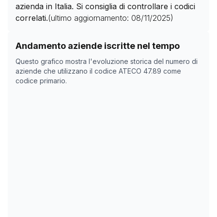
azienda in Italia. Si consiglia di controllare i codici
correlati.
(ultimo aggiornamento:
08/11/2025
)
Storico numero di aziende con codice ATECO
47.89
co
Andamento aziende iscritte nel tempo
Data rilevazione
Numero
Questo grafico mostra l'evoluzione storica del numero di
03/04/2025
8156
aziende che utilizzano il codice ATECO
47.89
come
codice primario.
18/05/2025
8124
08/11/2025
0