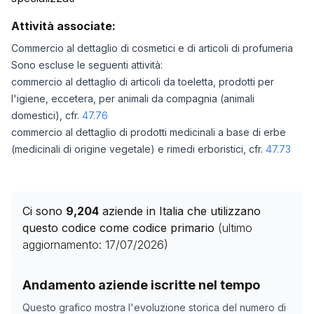
Attività associate:
Commercio al dettaglio di cosmetici e di articoli di profumeria
Sono escluse le seguenti attività:
commercio al dettaglio di articoli da toeletta, prodotti per
l'igiene, eccetera, per animali da compagnia (animali
domestici), cfr.
47.76
commercio al dettaglio di prodotti medicinali a base di erbe
(medicinali di origine vegetale) e rimedi erboristici, cfr.
47.73
Ci sono
9,204
aziende in Italia che utilizzano
questo codice come codice primario
(ultimo
aggiornamento:
17/07/2026
)
Storico numero di aziende con codice ATECO
47.75
co
Andamento aziende iscritte nel tempo
Data rilevazione
Numero
Questo grafico mostra l'evoluzione storica del numero di