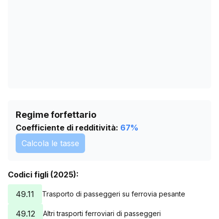
28/05/2026
20
01/07/2026
20
04/08/2026
19
Regime forfettario
Coefficiente di redditività:
67
%
Calcola le tasse
Codici figli (2025):
49.11
Trasporto di passeggeri su ferrovia pesante
49.12
Altri trasporti ferroviari di passeggeri