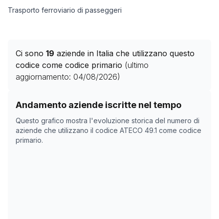
Trasporto ferroviario di passeggeri
Ci sono
19
aziende in Italia che utilizzano questo
codice come codice primario
(ultimo
aggiornamento:
04/08/2026
)
Storico numero di aziende con codice ATECO
49.1
com
Andamento aziende iscritte nel tempo
Data rilevazione
Numero 
Questo grafico mostra l'evoluzione storica del numero di
08/04/2025
25
aziende che utilizzano il codice ATECO
49.1
come codice
primario.
24/05/2025
25
05/11/2025
22
09/12/2025
20
12/01/2026
20
15/02/2026
21
21/03/2026
20
24/04/2026
20