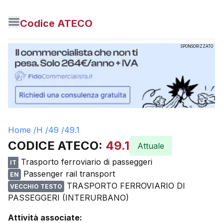
Codice ATECO
SPONSORIZZATO
Home /
H
/
49
/
49.1
CODICE ATECO:
49.1
Attuale
Trasporto ferroviario di passeggeri
IT
Passenger rail transport
EN
TRASPORTO FERROVIARIO DI
VECCHIO TESTO
PASSEGGERI (INTERURBANO)
Attività associate: