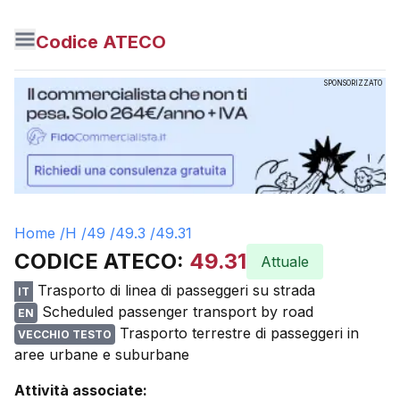
Codice ATECO
SPONSORIZZATO
Home /
H
/
49
/
49.3
/
49.31
CODICE ATECO:
49.31
Attuale
Trasporto di linea di passeggeri su strada
IT
Scheduled passenger transport by road
EN
Trasporto terrestre di passeggeri in
VECCHIO TESTO
aree urbane e suburbane
Attività associate: