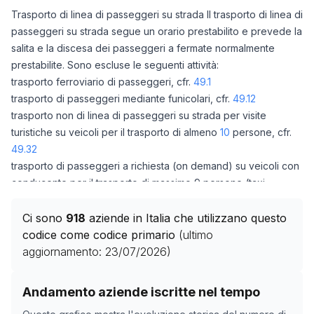
Trasporto di linea di passeggeri su strada Il trasporto di linea di
passeggeri su strada segue un orario prestabilito e prevede la
salita e la discesa dei passeggeri a fermate normalmente
prestabilite. Sono escluse le seguenti attività:
trasporto ferroviario di passeggeri, cfr.
49.1
trasporto di passeggeri mediante funicolari, cfr.
49.12
trasporto non di linea di passeggeri su strada per visite
turistiche su veicoli per il trasporto di almeno
10
persone, cfr.
49.32
trasporto di passeggeri a richiesta (on demand) su veicoli con
conducente per il trasporto di massimo 9 persone (taxi,
eccetera), cfr.
49.33
gestione di funivie, eccetera, cfr.
49.34
Ci sono
918
aziende in Italia che utilizzano questo
codice come codice primario
(ultimo
aggiornamento:
23/07/2026
)
Storico numero di aziende con codice ATECO
49.31
co
Andamento aziende iscritte nel tempo
Data rilevazione
Numero