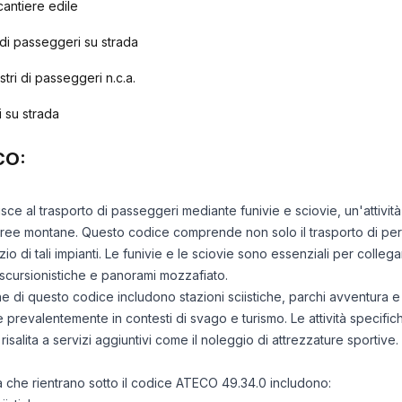
antiere edile
 di passeggeri su strada
estri di passeggeri n.c.a.
 su strada
CO:
isce al trasporto di passeggeri mediante funivie e sciovie, un'attivit
e aree montane. Questo codice comprende non solo il trasporto di perso
o di tali impianti. Le funivie e le sciovie sono essenziali per collegar
escursionistiche e panorami mozzafiato.
one di questo codice includono stazioni sciistiche, parchi avventura 
 prevalentemente in contesti di svago e turismo. Le attività specifi
risalita a servizi aggiuntivi come il noleggio di attrezzature sportive.
tà che rientrano sotto il codice ATECO 49.34.0 includono: