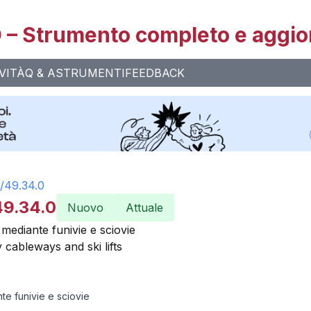
– Strumento completo e aggio
VITÀ
Q & A
STRUMENTI
FEEDBACK
/
49.34.0
49.34.0
Nuovo
Attuale
mediante funivie e sciovie
cableways and ski lifts
te funivie e sciovie