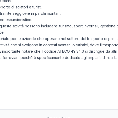
iistiche.
orto di sciatori e turisti.
tramite seggiovie in parchi montani.
mo escursionistico.
 queste attività possono includere: turismo, sport invernali, gestione di
ce
to per le aziende che operano nel settore del trasporto di passegger
ttività che si svolgono in contesti montani o turistici, dove il traspor
. È importante notare che il codice ATECO 49.34.0 si distingue da altri
o ferroviari, poiché è specificamente dedicato agli impianti di risalita