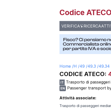
Codice ATECO 
VERIFICA
RICERCA
ATTI
Home /
H
/
49
/
49.3
/
49.34
CODICE ATECO:
Trasporto di passeggeri 
IT
Passenger transport by 
EN
Attività associate:
Trasporto di passeggeri median