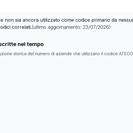
 non sia ancora utilizzato come codice primario da nessuna 
odici correlati.
(ultimo aggiornamento:
23/07/2026
)
nde con codice ATECO
49.34.0
come codice primario
critte nel tempo
one
Numero aziende
uzione storica del numero di aziende che utilizzano il codice ATEC
0
0
0
0
0
0
0
0
0