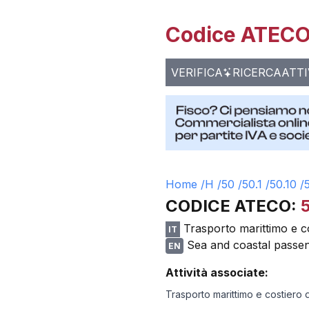
Codice ATECO 
VERIFICA
RICERCA
ATTI
Home /
H
/
50
/
50.1
/
50.10
/
CODICE ATECO:
5
Trasporto marittimo e c
IT
Sea and coastal passen
EN
Attività associate:
Trasporto marittimo e costiero 