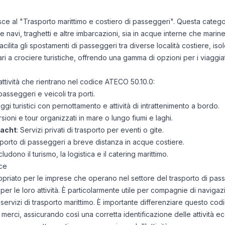
isce al "Trasporto marittimo e costiero di passeggeri". Questa catego
 navi, traghetti e altre imbarcazioni, sia in acque interne che marine.
facilita gli spostamenti di passeggeri tra diverse località costiere, iso
ari a crociere turistiche, offrendo una gamma di opzioni per i viaggiat
attività che rientrano nel codice ATECO 50.10.0:
passeggeri e veicoli tra porti.
iaggi turistici con pernottamento e attività di intrattenimento a bordo.
rsioni e tour organizzati in mare o lungo fiumi e laghi.
yacht
: Servizi privati di trasporto per eventi o gite.
sporto di passeggeri a breve distanza in acque costiere.
cludono il turismo, la logistica e il catering marittimo.
ce
opriato per le imprese che operano nel settore del trasporto di pas
per le loro attività. È particolarmente utile per compagnie di navigazi
ervizi di trasporto marittimo. È importante differenziare questo codic
di merci, assicurando così una corretta identificazione delle attività e