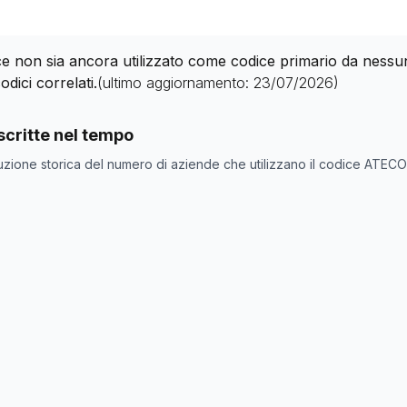
 non sia ancora utilizzato come codice primario da nessuna 
odici correlati.
(ultimo aggiornamento:
23/07/2026
)
nde con codice ATECO
50.10.0
come codice primario
critte nel tempo
one
Numero aziende
uzione storica del numero di aziende che utilizzano il codice ATEC
0
0
0
0
0
0
0
0
0