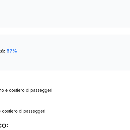
tà:
67
%
imo e costiero di passeggeri
e costiero di passeggeri
CO: