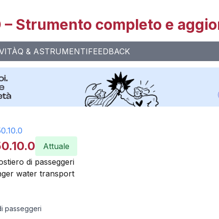
– Strumento completo e aggio
VITÀ
Q & A
STRUMENTI
FEEDBACK
50.10.0
0.10.0
Attuale
ostiero di passeggeri
ger water transport
di passeggeri