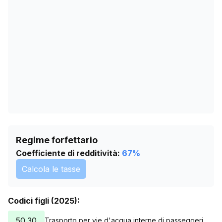
16/05/2026
1388
19/06/2026
1392
23/07/2026
1401
Regime forfettario
Coefficiente di redditività:
67
%
Calcola le tasse
Codici figli (2025):
50.30
Trasporto per vie d'acqua interne di passeggeri