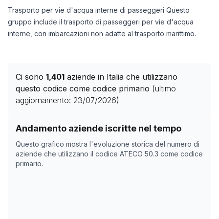
Trasporto per vie d'acqua interne di passeggeri Questo
gruppo include il trasporto di passeggeri per vie d'acqua
interne, con imbarcazioni non adatte al trasporto marittimo.
Ci sono
1,401
aziende in Italia che utilizzano
questo codice come codice primario
(ultimo
aggiornamento:
23/07/2026
)
Storico numero di aziende con codice ATECO
50.3
com
Andamento aziende iscritte nel tempo
Data rilevazione
Numero 
Questo grafico mostra l'evoluzione storica del numero di
23/04/2025
988
aziende che utilizzano il codice ATECO
50.3
come codice
primario.
13/11/2025
1083
17/12/2025
1098
03/02/2026
1371
09/03/2026
1369
12/04/2026
1376