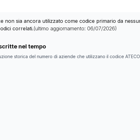
 non sia ancora utilizzato come codice primario da nessuna 
odici correlati.
(ultimo aggiornamento:
06/07/2026
)
nde con codice ATECO
55.40.0
come codice primario
critte nel tempo
one
Numero aziende
uzione storica del numero di aziende che utilizzano il codice ATEC
0
0
0
0
0
0
0
0
0