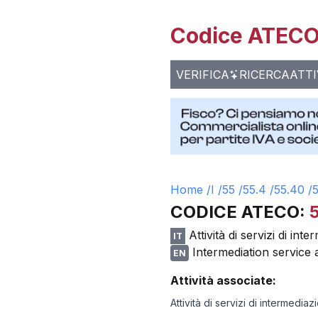
Codice ATECO 
VERIFICA
RICERCA
ATTI
Home /
I
/
55
/
55.4
/
55.40
/
CODICE ATECO:
Attività di servizi di int
IT
Intermediation service 
EN
Attività associate:
Attività di servizi di intermediaz