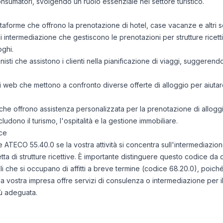
consumatori, svolgendo un ruolo essenziale nel settore turistico.
attaforme che offrono la prenotazione di hotel, case vacanze e altri se
 di intermediazione che gestiscono le prenotazioni per strutture ric
oghi.
nisti che assistono i clienti nella pianificazione di viaggi, suggerend
iti web che mettono a confronto diverse offerte di alloggio per aiutar
che offrono assistenza personalizzata per la prenotazione di alloggi 
cludono il turismo, l'ospitalità e la gestione immobiliare.
ce
ce ATECO 55.40.0 se la vostra attività si concentra sull'intermediazio
tta di strutture ricettive. È importante distinguere questo codice da qu
li che si occupano di affitti a breve termine (codice 68.20.0), poiché 
a vostra impresa offre servizi di consulenza o intermediazione per il
iù adeguata.