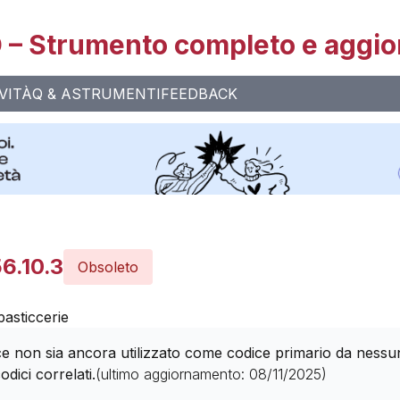
– Strumento completo e aggio
VITÀ
Q & A
STRUMENTI
FEEDBACK
6.10.3
Obsoleto
pasticcerie
 non sia ancora utilizzato come codice primario da nessuna 
odici correlati.
(ultimo aggiornamento:
08/11/2025
)