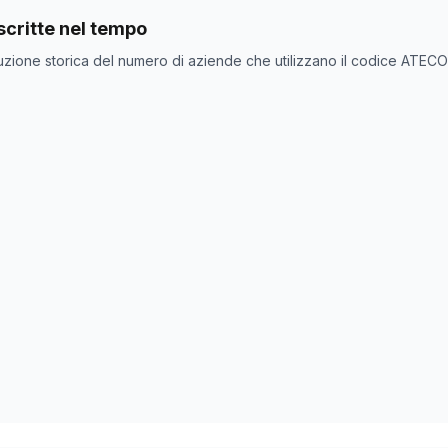
nde con codice ATECO
56.10.3
come codice primario
critte nel tempo
ne
Numero aziende
uzione storica del numero di aziende che utilizzano il codice ATEC
17.313
17.321
17.365
0