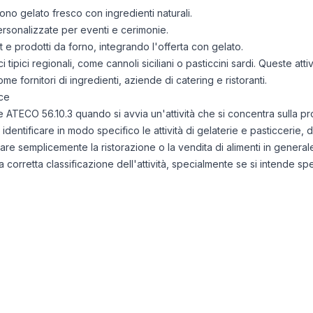
ono gelato fresco con ingredienti naturali.
ersonalizzate per eventi e cerimonie.
 e prodotti da forno, integrando l'offerta con gelato.
 tipici regionali, come cannoli siciliani o pasticcini sardi. Queste at
ome fornitori di ingredienti, aziende di catering e ristoranti.
ce
ce ATECO 56.10.3 quando si avvia un'attività che si concentra sulla p
identificare in modo specifico le attività di gelaterie e pasticcerie, d
 semplicemente la ristorazione o la vendita di alimenti in generale
orretta classificazione dell'attività, specialmente se si intende speci