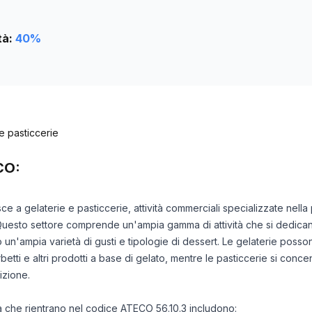
tà:
40
%
 e pasticcerie
CO:
isce a gelaterie e pasticcerie, attività commerciali specializzate nell
. Questo settore comprende un'ampia gamma di attività che si dedican
o un'ampia varietà di gusti e tipologie di dessert. Le gelaterie poss
etti e altri prodotti a base di gelato, mentre le pasticcerie si concent
dizione.
ità che rientrano nel codice ATECO 56.10.3 includono: