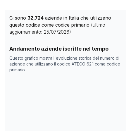
Ci sono
32,724
aziende in Italia che utilizzano
questo codice come codice primario
(ultimo
aggiornamento:
25/07/2026
)
Storico numero di aziende con codice ATECO
62.1
come
Andamento aziende iscritte nel tempo
Data rilevazione
Numero 
Questo grafico mostra l'evoluzione storica del numero di
08/04/2025
0
aziende che utilizzano il codice ATECO
62.1
come codice
primario.
24/05/2025
0
05/11/2025
30.095
09/12/2025
30.258
05/02/2026
31.335
11/03/2026
31.443
14/04/2026
31.679
18/05/2026
32.123
21/06/2026
32.482