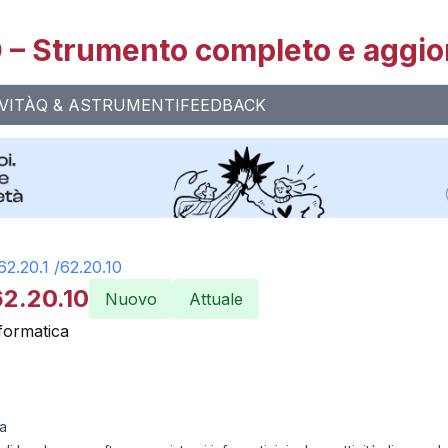
– Strumento completo e aggio
VITÀ
Q & A
STRUMENTI
FEEDBACK
62.20.1
/
62.20.10
62.20.10
Nuovo
Attuale
nformatica
ca