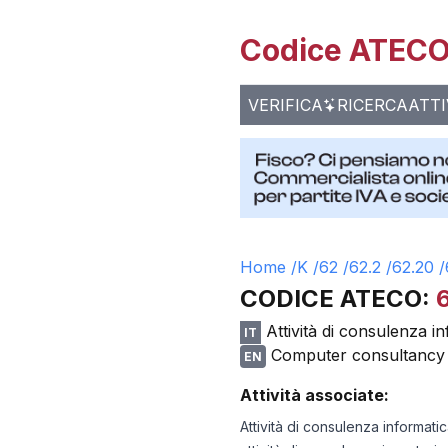
Codice ATECO 
VERIFICA
RICERCA
ATTI
Home /
K
/
62
/
62.2
/
62.20
/
CODICE ATECO:
Attività di consulenza i
IT
Computer consultancy
EN
Attività associate:
Attività di consulenza informati