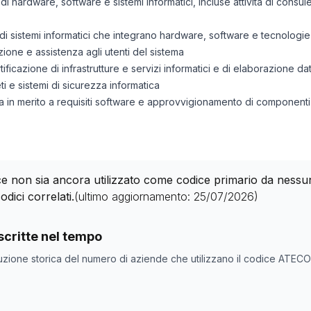
 di hardware, software e sistemi informatici, incluse attività di consu
di sistemi informatici che integrano hardware, software e tecnologi
zione e assistenza agli utenti del sistema
rtificazione di infrastrutture e servizi informatici e di elaborazione dat
eti e sistemi di sicurezza informatica
nza in merito a requisiti software e approvvigionamento di component
 non sia ancora utilizzato come codice primario da nessuna 
odici correlati.
(ultimo aggiornamento:
25/07/2026
)
nde con codice ATECO
62.20.10
come codice primario
critte nel tempo
one
Numero aziende
uzione storica del numero di aziende che utilizzano il codice ATEC
0
0
0