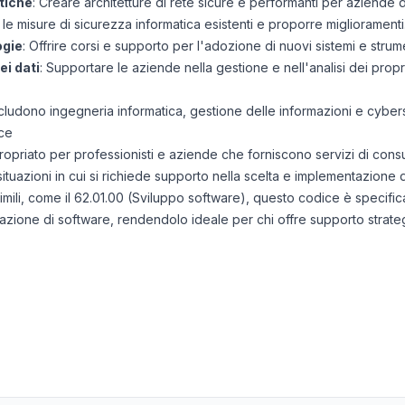
atiche
: Creare architetture di rete sicure e performanti per aziende 
e le misure di sicurezza informatica esistenti e proporre miglioramenti
ogie
: Offrire corsi e supporto per l'adozione di nuovi sistemi e strume
ei dati
: Supportare le aziende nella gestione e nell'analisi dei propri
includono ingegneria informatica, gestione delle informazioni e cybers
ce
opriato per professionisti e aziende che forniscono servizi di consu
situazioni in cui si richiede supporto nella scelta e implementazione 
simili, come il 62.01.00 (Sviluppo software), questo codice è specifi
azione di software, rendendolo ideale per chi offre supporto strate