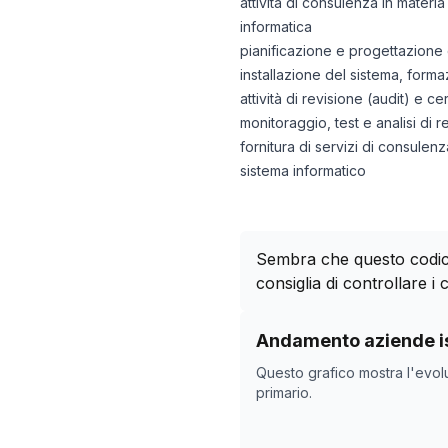
attività di consulenza in materia
informatica
pianificazione e progettazione 
installazione del sistema, forma
attività di revisione (audit) e ce
monitoraggio, test e analisi di r
fornitura di servizi di consule
sistema informatico
Sembra che questo codice
consiglia di controllare i c
Storico numero di azie
Andamento aziende is
Data rilevazi
Questo grafico mostra l'evol
21/04/2025
primario.
14/11/2025
18/12/2025