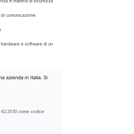
lenza in materia di sicurezza
e di comunicazione
i
i hardware e software di un
azienda in Italia. Si
O
62.20.10
come codice