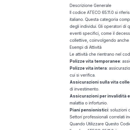
Descrizione Generale
Il codice ATECO 65.11.0 si rifer
italiano. Questa categoria compr
degli individui. Gli operatori d
eventi specifici, come il decess
collettive, coinvolgendo anche p
Esempi di Attività
Le attività che rientrano nel co
Polizze vita temporanee
: ass
Polizze vita intera
: assicuraz
cui si verifica.
Assicurazioni sulla vita coll
di investimento.
Assicurazioni per invalidità 
malattia o infortunio.
Piani pensionistici
: soluzioni
Settori professionali correlati i
Quando Utilizzare Questo Codi