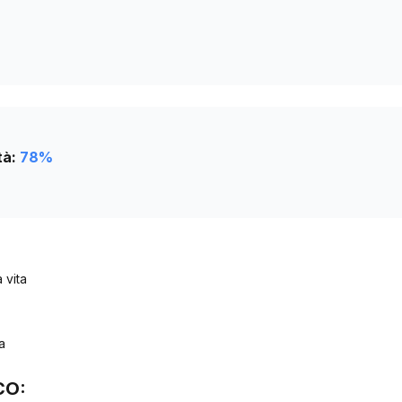
tà:
78
%
 vita
a
CO: