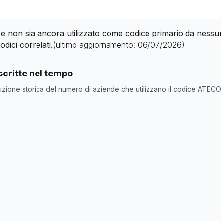
 non sia ancora utilizzato come codice primario da nessuna 
odici correlati.
(ultimo aggiornamento:
06/07/2026
)
nde con codice ATECO
65.11.0
come codice primario
critte nel tempo
ne
Numero aziende
uzione storica del numero di aziende che utilizzano il codice ATEC
0
0
0
0
0
0
0
0
0