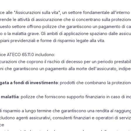
isce alle "Assicurazioni sulla vita", un settore fondamentale all'inter
ende le attività di assicurazione che si concentrano sulla protezione
i questo settore offrono polizze che garantiscono un pagamento di cap
o o la malattia grave. Gli ambiti di applicazione spaziano dalle assicur
iani previdenziali e forme di risparmio legate alla vita.
dice ATECO 65.11.0 includono:
icurazioni che coprono il rischio di decesso per un periodo prestabili
ioni che garantiscono un pagamento alla morte dell'assicurato, ind
egata a fondi di investimento
: prodotti che combinano la protezione
e malattia
: polizze che forniscono supporto finanziario in caso di in
 di risparmio a lungo termine che garantiscono una rendita al raggiu
ncludono agenti assicurativi, consulenti finanziari e operatori di serviz
ce