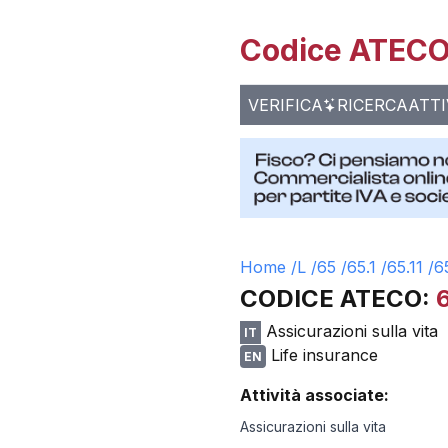
Codice ATECO 
VERIFICA
RICERCA
ATTI
Home /
L
/
65
/
65.1
/
65.11
/
6
CODICE ATECO:
6
Assicurazioni sulla vita
IT
Life insurance
EN
Attività associate:
Assicurazioni sulla vita