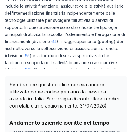
include le attività finanziarie, assicurative e le attività ausiliarie
dell'intermediazione finanziaria indipendentemente dalle
tecnologie utilizzate per svolgere tali attività o servizi di
supporto. In questa sezione sono classificate tre tipologie
principali di attività: la raccolta, l'ottenimento e l'erogazione di
finanziamenti (divisione
64
), il raggruppamento (pooling) dei
rischi attraverso la sottoscrizione di assicurazioni e rendite
(divisione
65
) e la fornitura di servizi specializzati che
facilitano o supportano le attività finanziarie o assicurative
(divisione
66
). Questa sezione include anche le attività di
detenzione di attività, ad esempio le attività delle società di
partecipazione (holding) e dei conduit di finanziamento e le
Sembra che questo codice non sia ancora
attività di società fiduciarie, dei fondi e altre entità simili
utilizzato come codice primario da nessuna
(divisione
64
), nonché le attività di riassicurazione e dei fondi
azienda in Italia. Si consiglia di controllare i codici
pensione (divisione
65
). Sono escluse le seguenti attività:
correlati.
(ultimo aggiornamento:
31/07/2026
)
erogazione di servizi di supporto alle attività finanziarie ma
che non costituiscono esse stesse attività finanziarie, ad
Storico numero di aziende con codice ATECO
L
come c
Andamento aziende iscritte nel tempo
esempio servizi informatici di supporto alle attività bancarie
Data rilevazione
Numero a