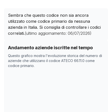
Sembra che questo codice non sia ancora
utilizzato come codice primario da nessuna
azienda in Italia. Si consiglia di controllare i codici
correlati.
(ultimo aggiornamento:
06/07/2026
)
Storico numero di aziende con codice ATECO
66.11.0
c
Andamento aziende iscritte nel tempo
Data rilevazione
Numer
Questo grafico mostra l'evoluzione storica del numero di
20/04/2025
0
aziende che utilizzano il codice ATECO
66.11.0
come
codice primario.
10/11/2025
0
14/12/2025
0
17/01/2026
0
20/02/2026
0
26/03/2026
0
29/04/2026
0
02/06/2026
0
06/07/2026
0