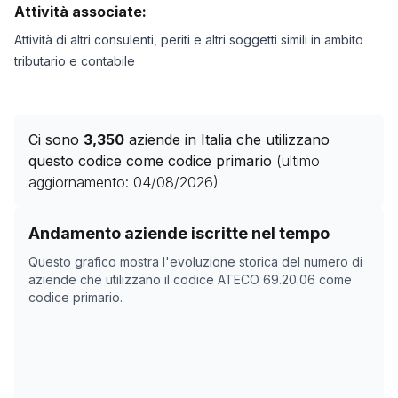
Attività associate:
Attività di altri consulenti, periti e altri soggetti simili in ambito
tributario e contabile
Ci sono
3,350
aziende in Italia che utilizzano
questo codice come codice primario
(ultimo
aggiornamento:
04/08/2026
)
Storico numero di aziende con codice ATECO
69.20.0
Andamento aziende iscritte nel tempo
Data rilevazione
Nume
Questo grafico mostra l'evoluzione storica del numero di
08/04/2025
0
aziende che utilizzano il codice ATECO
69.20.06
come
codice primario.
24/05/2025
0
05/11/2025
2987
09/12/2025
3034
12/01/2026
3076
15/02/2026
3208