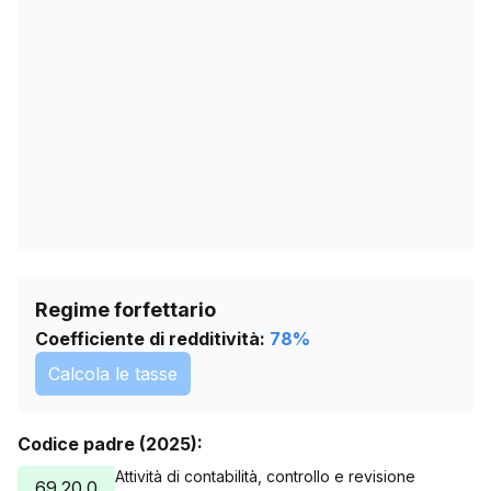
21/03/2026
3246
24/04/2026
3280
28/05/2026
3308
01/07/2026
3328
04/08/2026
3350
Regime forfettario
Coefficiente di redditività:
78
%
Calcola le tasse
Codice padre (2025):
Attività di contabilità, controllo e revisione
69.20.0