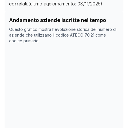
correlati.
(ultimo aggiornamento:
08/11/2025
)
Storico numero di aziende con codice ATECO
70.21
co
Andamento aziende iscritte nel tempo
Data rilevazione
Numero
Questo grafico mostra l'evoluzione storica del numero di
02/04/2025
4688
aziende che utilizzano il codice ATECO
70.21
come
codice primario.
17/05/2025
4721
08/11/2025
0