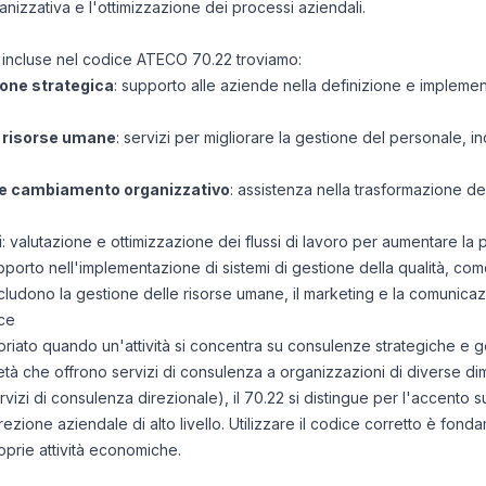
ganizzativa e l'ottimizzazione dei processi aziendali.
ità incluse nel codice ATECO 70.22 troviamo:
ione strategica
: supporto alle aziende nella definizione e implemen
e risorse umane
: servizi per migliorare la gestione del personale, i
 e cambiamento organizzativo
: assistenza nella trasformazione del
i
: valutazione e ottimizzazione dei flussi di lavoro per aumentare la p
upporto nell'implementazione di sistemi di gestione della qualità, co
includono la gestione delle risorse umane, il marketing e la comunica
ce
iato quando un'attività si concentra su consulenze strategiche e ge
età che offrono servizi di consulenza a organizzazioni di diverse dim
servizi di consulenza direzionale), il 70.22 si distingue per l'accento s
irezione aziendale di alto livello. Utilizzare il codice corretto è fon
oprie attività economiche.