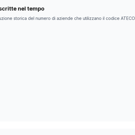
nde con codice ATECO
70.22
come codice primario
critte nel tempo
ne
Numero aziende
uzione storica del numero di aziende che utilizzano il codice ATEC
92
90
0