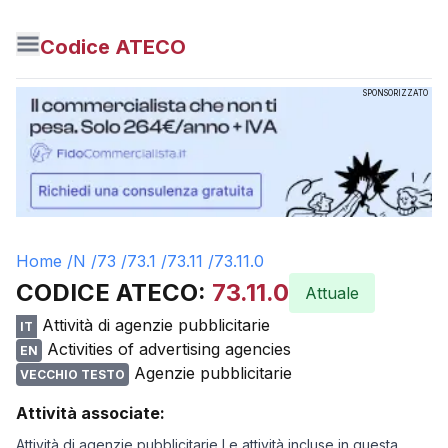
Codice ATECO
SPONSORIZZATO
Home /
N
/
73
/
73.1
/
73.11
/
73.11.0
CODICE ATECO:
73.11.0
Attuale
Attività di agenzie pubblicitarie
IT
Activities of advertising agencies
EN
Agenzie pubblicitarie
VECCHIO TESTO
Attività associate:
Attività di agenzie pubblicitarie Le attività incluse in questa