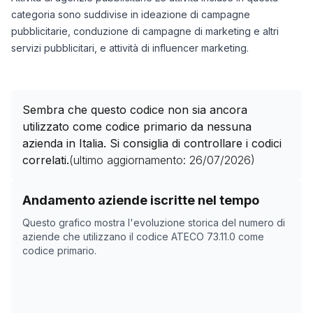
categoria sono suddivise in ideazione di campagne
pubblicitarie, conduzione di campagne di marketing e altri
servizi pubblicitari, e attività di influencer marketing.
Sembra che questo codice non sia ancora
utilizzato come codice primario da nessuna
azienda in Italia. Si consiglia di controllare i codici
correlati.
(ultimo aggiornamento:
26/07/2026
)
Storico numero di aziende con codice ATECO
73.11.0
c
Andamento aziende iscritte nel tempo
Data rilevazione
Numer
Questo grafico mostra l'evoluzione storica del numero di
19/04/2025
0
aziende che utilizzano il codice ATECO
73.11.0
come
codice primario.
16/11/2025
0
20/12/2025
0
06/02/2026
0
12/03/2026
0