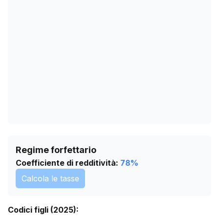
15/04/2026
0
19/05/2026
0
22/06/2026
0
26/07/2026
0
Regime forfettario
Coefficiente di redditività:
78
%
Calcola le tasse
Codici figli (2025):