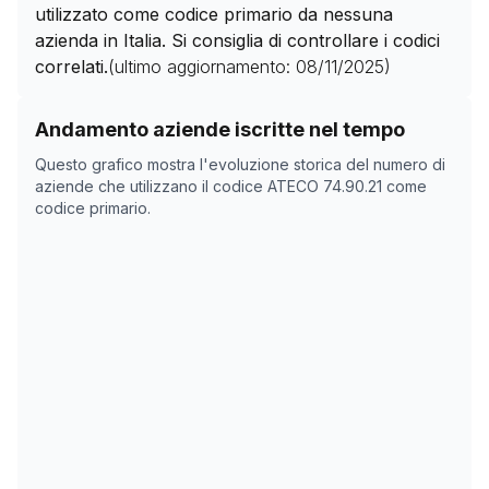
utilizzato come codice primario da nessuna
azienda in Italia. Si consiglia di controllare i codici
correlati.
(ultimo aggiornamento:
08/11/2025
)
Storico numero di aziende con codice ATECO
74.90.21
Andamento aziende iscritte nel tempo
Data rilevazione
Nume
Questo grafico mostra l'evoluzione storica del numero di
02/04/2025
4213
aziende che utilizzano il codice ATECO
74.90.21
come
codice primario.
17/05/2025
4258
08/11/2025
0