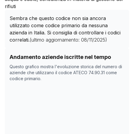
rifiuti
Sembra che questo codice non sia ancora
utilizzato come codice primario da nessuna
azienda in Italia. Si consiglia di controllare i codici
correlati.
(ultimo aggiornamento:
08/11/2025
)
Storico numero di aziende con codice ATECO
74.90.31
Andamento aziende iscritte nel tempo
Data rilevazione
Nume
Questo grafico mostra l'evoluzione storica del numero di
01/04/2025
257
aziende che utilizzano il codice ATECO
74.90.31
come
codice primario.
14/05/2025
275
16/05/2025
276
08/11/2025
0