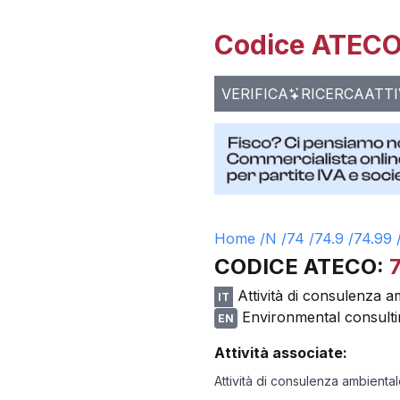
Codice ATECO 
VERIFICA
RICERCA
ATTI
Home /
N
/
74
/
74.9
/
74.99
CODICE ATECO:
Attività di consulenza a
IT
Environmental consultin
EN
Attività associate:
Attività di consulenza ambienta