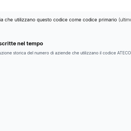
alia che utilizzano questo codice come codice primario
(ulti
nde con codice ATECO
74.99.3
come codice primario
critte nel tempo
one
Numero aziende
uzione storica del numero di aziende che utilizzano il codice ATEC
0
37
37
36
37
37
37
37
35