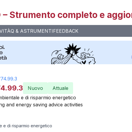
– Strumento completo e aggio
VITÀ
Q & A
STRUMENTI
FEEDBACK
/
74.99.3
74.99.3
Nuovo
Attuale
mbientale e di risparmio energetico
g and energy saving advice activities
le e di risparmio energetico