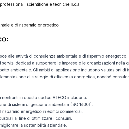
à professionali, scientifiche e tecniche n.c.a.
tale e di risparmio energetico
CO:
isce alle attività di consulenza ambientale e di risparmio energetico.
rvizi dedicati a supportare le imprese e le organizzazioni nella ge
mpatto ambientale. Gli ambiti di applicazione includono valutazioni di 
lementazione di strategie di efficienza energetica, nonché consulen
tà rientranti in questo codice ATECO includono:
e di sistemi di gestione ambientale (ISO 14001).
l risparmio energetico in edifici commerciali.
striali al fine di ottimizzare i consumi.
 migliorare la sostenibilità aziendale.